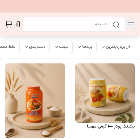
پربازدیدترین
برندها
قیمت
دسته‌بندی
فقط محصو
بیکینگ پودر 100 گرمی مهسا