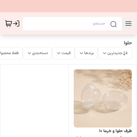
حلوا
جدیدترین
برندها
قیمت
دسته‌بندی
فقط محصولا
ظرف حلوا و خرما 10