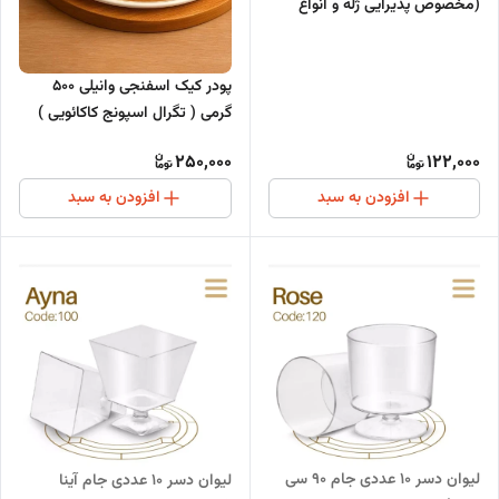
(مخصوص پذیرایی ژله و انواع
دسر)
پودر کیک اسفنجی وانیلی 500
گرمی ( تگرال اسپونج کاکائویی )
گلنان پوراتوس
250,000
122,000
افزودن به سبد
افزودن به سبد
لیوان دسر 10 عددی جام 90 سی
لیوان دسر 10 عددی جام آینا