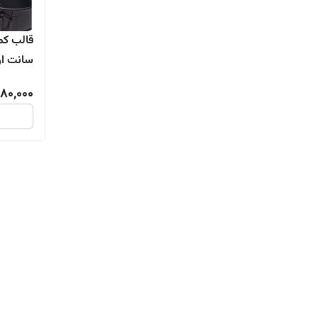
سانت ارتفاع 8 سان
80,000