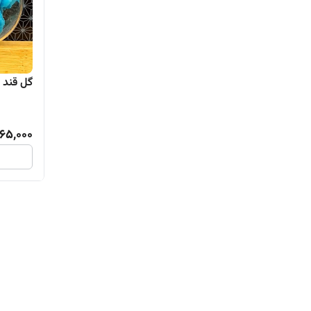
گل قند ت
65,000