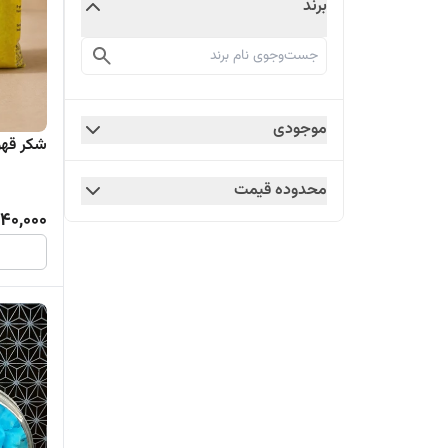
برند
موجودی
شکر قهوه ای 500گ
محدوده قیمت
140,000