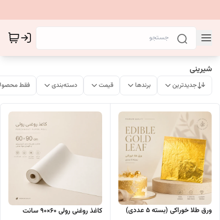
شیرینی
جدیدترین
برندها
قیمت
دسته‌بندی
فقط محصولا
ورق طلا خوراکی (بسته 5 عددی)
کاغذ روغنی رولی 60×90 سانت