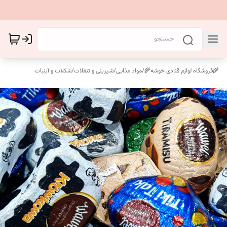
🌾فروشگاه لوازم قنادی خوشه🌾
/
مواد غذایی
/
شیرینی و تنقلات
/
شکلات و آبنبات