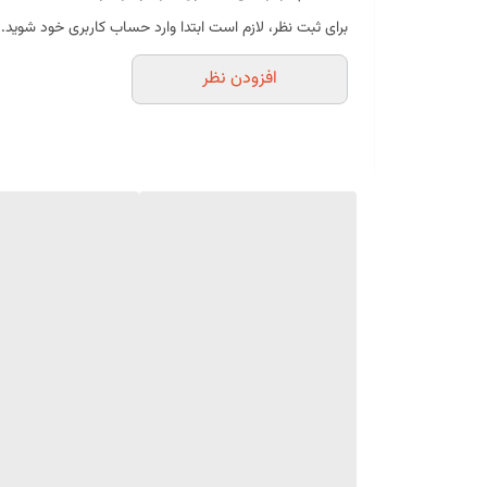
مناسب برای پذیرایی و میان‌وعده
برای ثبت نظر، لازم است ابتدا وارد حساب کاربری خود شوید.
اندازه مناسب برای مصرف آسان
افزودن نظر
بسته‌بندی بهداشتی و استاندارد
موارد استفاده
پذیرایی در مهمانی‌ها و دورهمی‌ها
میان‌وعده روزانه
سرو همراه چای، قهوه و شیر
مناسب برای محل کار، مدرسه و دانشگاه
تنقلات سفر و پیک‌نیک
مناسب برای کودکان و بزرگسالان
مشخصات محصول
نوع محصول:
مینی ویفر پذیرایی بایکیت
طعم:
بادام زمینی
کاربرد:
مناسب برای پذیرایی، میان‌وعده و مصرف روزانه