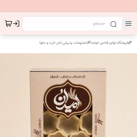
🌾فروشگاه لوازم قنادی خوشه🌾
/
ملزومات پذیرایی
/
نان تارت و حلوا