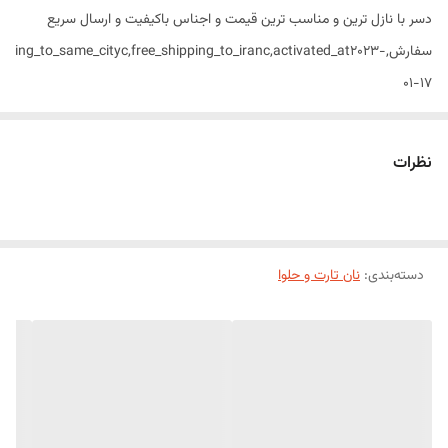
دسر با نازل ترین و مناسب ترین قیمت و اجناس باکیفیت و ارسال سریع
سفارش,ping_to_same_cityc,free_shipping_to_iranc,activated_at2023
01-17
{id5060,titleگرم,parent_id5059};ax.parent=
نظرات
,placeholderc,unit_type_idc}};aA.slug=halva;aA.title=ay;aA.categoryIds=
[bv];aA.parent={slugsweets-
s[C],parent{slugbx,titleaz,categoryIds[d]}};aC.result=b;aC.meta_data=
دسته‌بندی
:
نان تارت و حلوا
{id500,titleحلوا بوتیکی,slugحلوا-بوتیکی};aD[1]={id501,titleحلوا
خرما,slugحلوا-خرما};aD[2]={id502,titleحلوا دو رنگ,slugحلوا-دو-
رنگ};aD[3]={id503,titleحلوا زرد,slugحلوا-زرد};aD[4]={id504,titleحلوا
زعفرانی,slugحلوا-زعفرانی};aD[5]={id505,titleحلوا زنجبیلی,slugحلوا-
زنجبیلی};aD[6]={id506,titleحلوا ساده,slugحلوا-ساده};aD[7]=