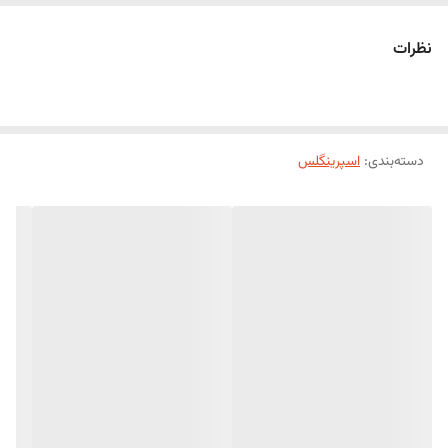
دانه‌های اسپرینکلز از کیفیت بالا و رنگ‌بندی چشم‌نواز برخوردار بوده
و به‌راحتی روی خامه، فوندانت، گاناش، شکلات و انواع روکش
نظرات
شیرینی قرار می‌گیرند. این محصول برای جشن‌های پاییزی، هالووین،
تولد، دورهمی‌ها و همچنین تزئینات روزمره، انتخابی فوق‌العاده است.
ویژگی‌ها
ترکیب رنگی جذاب با تم پاییزی
دارای اشکال متنوع مانند گل، قلب، ستاره، مرواریدی و سایر
دسته‌بندی
:
اسپرینگلس
المان‌های فانتزی
مناسب برای تزئین کیک، کاپ‌کیک، کوکی، دونات، شکلات، دسر و
بستنی
رنگ‌های شاد و باکیفیت با جلوه‌ای زیبا
مناسب برای استفاده خانگی، قنادی‌ها و کافی‌شاپ‌ها
ایده‌آل برای تم‌های پاییزی، هالووین و جشن‌های فصلی
این اسپرینکلز با ترکیب رنگی گرم و طراحی فانتزی، انتخابی عالی برای
کسانی است که می‌خواهند دسرها و شیرینی‌های خود را با ظاهری
متفاوت، حرفه‌ای و چشم‌نواز تزئین کنند.