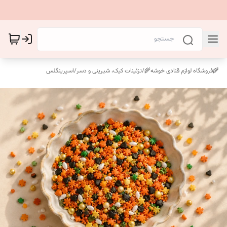
🌾فروشگاه لوازم قنادی خوشه🌾
/
تزئینات کیک، شیرینی و دسر
/
اسپرینگلس