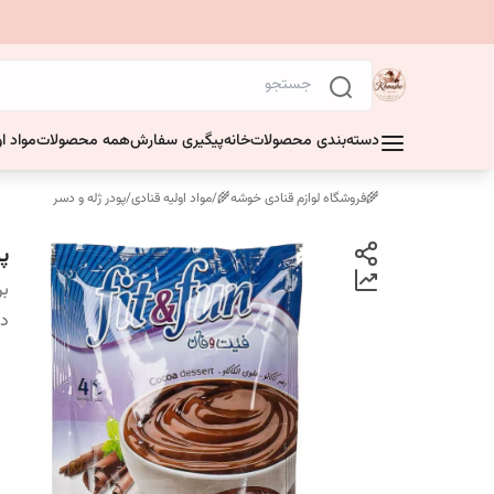
دسته‌بندی محصولات
خانه
پیگیری سفارش
همه محصولات
مواد او
🌾فروشگاه لوازم قنادی خوشه🌾
/
مواد اولیه قنادی
/
پودر ژله و دسر
پ
بر
دس