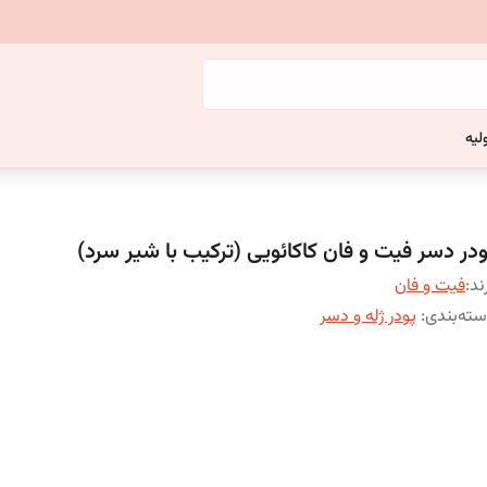
لیه
ودر دسر فیت و فان کاکائویی (ترکیب با شیر سرد)
ند:
فیت و فان
ته‌بندی
:
پودر ژله و دسر