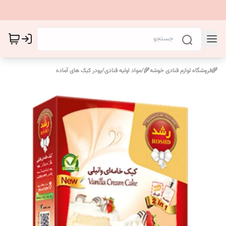
🌾فروشگاه لوازم قنادی خوشه🌾
/
مواد اولیه قنادی
/
پودر کیک های آماده