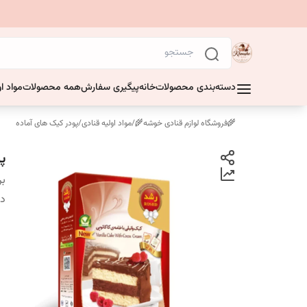
دسته‌بندی محصولات
خانه
پیگیری سفارش
همه محصولات
مواد او
🌾فروشگاه لوازم قنادی خوشه🌾
/
مواد اولیه قنادی
/
پودر کیک های آماده
پو
بر
دس