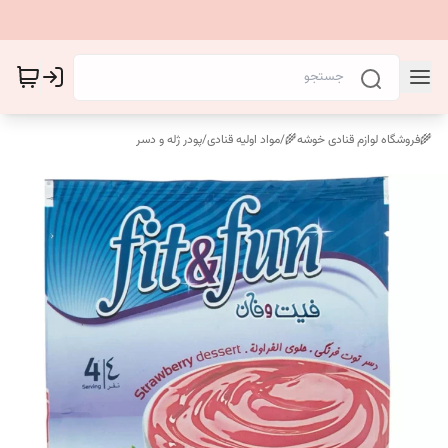
🌾فروشگاه لوازم قنادی خوشه🌾
/
مواد اولیه قنادی
/
پودر ژله و دسر