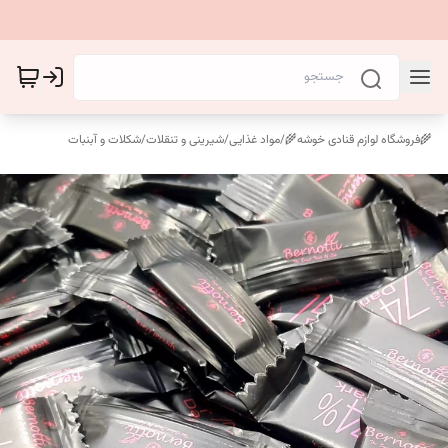
🌾فروشگاه لوازم قنادی خوشه🌾
/
مواد غذایی
/
شیرینی و تنقلات
/
شکلات و آبنبات