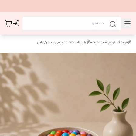
🌾فروشگاه لوازم قنادی خوشه🌾
/
تزئینات کیک، شیرینی و دسر
/
ترافل