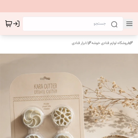
🌾فروشگاه لوازم قنادی خوشه🌾
/
ابزار قنادی