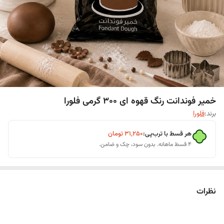
خمیر فوندانت رنگ قهوه ای 300 گرمی فلورا
برند:
فلورا
هر قسط با ترب‌پی:
۳۱٬۲۵۰
تومان
۴ قسط ماهانه. بدون سود، چک و ضامن.
نظرات