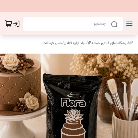
🌾فروشگاه لوازم قنادی خوشه🌾
/
مواد اولیه قنادی
/
خمیر فوندانت