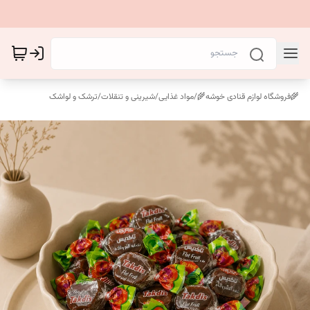
🌾فروشگاه لوازم قنادی خوشه🌾
/
مواد غذایی
/
شیرینی و تنقلات
/
ترشک و لواشک