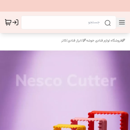
🌾فروشگاه لوازم قنادی خوشه🌾
/
ابزار قنادی
/
کاتر