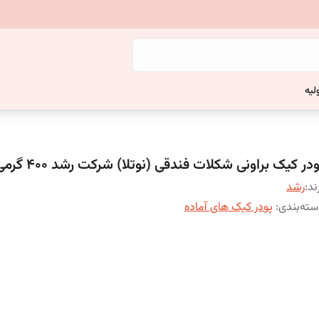
لیه
در کیک براونی شکلات فندقی (نوتلا) شرکت رشد 400 گرمی
ند:
رشد
ته‌بندی
:
پودر کیک های آماده