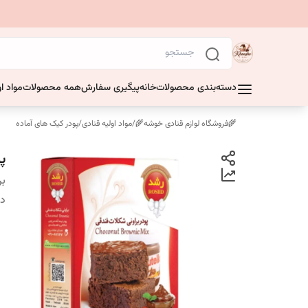
دسته‌بندی محصولات
خانه
پیگیری سفارش
همه محصولات
مواد او
🌾فروشگاه لوازم قنادی خوشه🌾
/
مواد اولیه قنادی
/
پودر کیک های آماده
پو
بر
دس