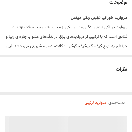
توضیحات
مروارید خوراکی تزئینی رنگی میکس
مروارید خوراکی تزئینی رنگی میکس، یکی از محبوب‌ترین محصولات تزئینات
قنادی است که با ترکیبی از مرواریدهای براق در رنگ‌های متنوع، جلوه‌ای زیبا و
حرفه‌ای به انواع کیک، کاپ‌کیک، کوکی، شکلات، دسر و شیرینی می‌بخشد. این
محصول با رنگ‌های شاد و درخشان، انتخابی ایده‌آل برای تزئین انواع
محصولات قنادی در جشن‌ها، تولدها، مراسم و مناسبت‌های مختلف است.
نظرات
مروارید خوراکی میکس به‌راحتی روی خامه، فوندانت، گاناش، شکلات و آیسینگ
قرار گرفته و بدون نیاز به آماده‌سازی، قابل استفاده است.
ویژگی‌های محصول
دسته‌بندی
:
مروارید تزئینی
ترکیبی از مرواریدهای رنگی و براق
مناسب برای تزئین انواع محصولات قنادی
رنگ‌های متنوع و جذاب
آماده مصرف