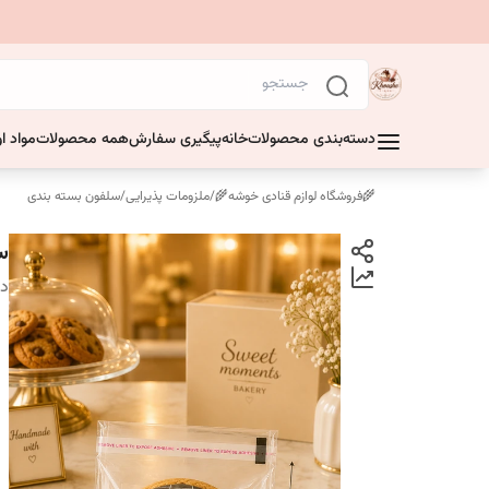
دسته‌بندی محصولات
خانه
پیگیری سفارش
همه محصولات
مواد او
🌾فروشگاه لوازم قنادی خوشه🌾
/
ملزومات پذیرایی
/
سلفون بسته بندی
سل
دس