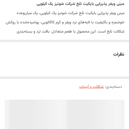
مینی ویفر پذیرایی بایکیت تلخ شرکت شونیز یک کیلویی
مینی ویفر پذیرایی بایکیت تلخ شرکت شونیز یک کیلویی، یک میان‌وعده
خوشمزه و باکیفیت با لایه‌های ترد ویفر و کرم کاکائویی، پوشیده‌شده با روکش
شکلات تلخ است. این محصول با طعم متعادل، بافت ترد و بسته‌بندی
اقتصادی یک کیلویی، انتخابی مناسب برای پذیرایی، میان‌وعده روزانه و سرو در
کنار انواع نوشیدنی‌های گرم مانند چای، قهوه و اسپرسو محسوب می‌شود.
نظرات
مینی ویفر بایکیت تلخ شونیز به‌صورت تک‌نفره بسته‌بندی شده و برای استفاده
در منزل، محل کار، کافی‌شاپ‌ها، هتل‌ها، مراسم و پک‌های پذیرایی گزینه‌ای
ایده‌آل است.
دسته‌بندی
:
ویژگی‌های محصول
شکلات و آبنبات
محصول شرکت شونیز
ویفر ترد با مغز کرم کاکائویی
روکش شکلات تلخ با طعمی متعادل
بسته‌بندی تک‌نفره و بهداشتی