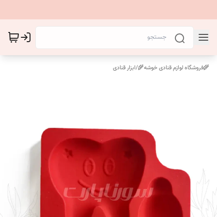
🌾فروشگاه لوازم قنادی خوشه🌾
/
ابزار قنادی