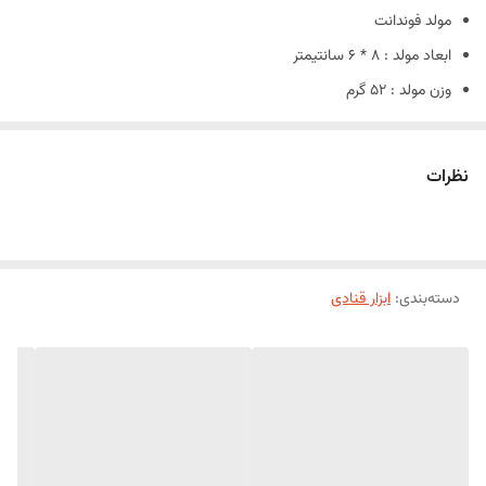
مولد فوندانت
ابعاد مولد : 8 * 6 سانتیمتر
وزن مولد : 52 گرم
جنس : سیلیکون درجه یک با گرید غذایی
قابلیت شست و شو : دارد
نظرات
دسته‌بندی
:
ابزار قنادی