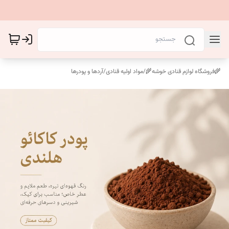
🌾فروشگاه لوازم قنادی خوشه🌾
/
مواد اولیه قنادی
/
آردها و پودرها