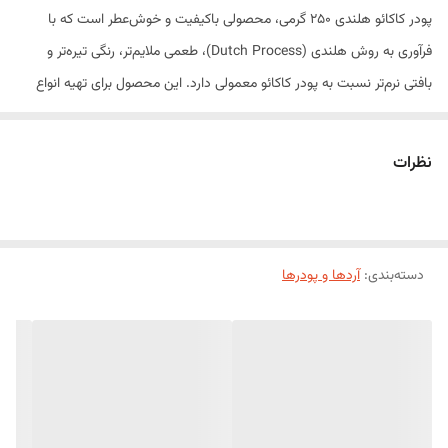
پودر کاکائو هلندی ۲۵۰ گرمی، محصولی باکیفیت و خوش‌عطر است که با
فرآوری به روش هلندی (Dutch Process)، طعمی ملایم‌تر، رنگی تیره‌تر و
بافتی نرم‌تر نسبت به پودر کاکائو معمولی دارد. این محصول برای تهیه انواع
کیک، شیرینی، دسر، شکلات، نوشیدنی‌های گرم و سرد و بستنی انتخابی ایده‌آل
بوده و رنگ و طعم شکلاتی غنی و دلپذیری به محصولات قنادی می‌بخشد.
نظرات
پودر کاکائو هلندی به دلیل انحلال مناسب، عطر مطلوب و کیفیت بالا، یکی از
پرمصرف‌ترین مواد اولیه در قنادی‌های حرفه‌ای، کافی‌شاپ‌ها و آشپزخانه‌های
خانگی محسوب می‌شود.
دسته‌بندی
:
ویژگی‌های محصول
آردها و پودرها
تهیه شده به روش هلندی (Dutch Process)
رنگ قهوه‌ای تیره و جذاب
عطر و طعم غنی و متعادل شکلات
بافت نرم و یکنواخت
مناسب برای انواع محصولات قنادی