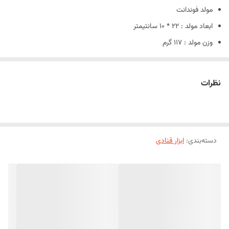
مولد فوندانت
ابعاد مولد : 22 * 10 سانتیمتر
وزن مولد : 117 گرم
جنس : سیلیکون درجه یک با گرید غذایی
قابلیت شست و شو : دارد
نظرات
دسته‌بندی
:
ابزار قنادی