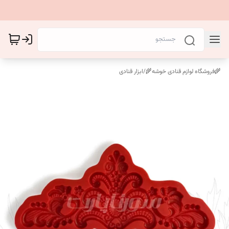
🌾فروشگاه لوازم قنادی خوشه🌾
/
ابزار قنادی