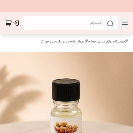
🌾فروشگاه لوازم قنادی خوشه🌾
/
مواد اولیه قنادی
/
اسانس خوراکی