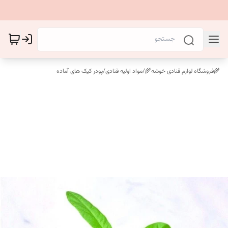
🌾فروشگاه لوازم قنادی خوشه🌾
/
مواد اولیه قنادی
/
پودر کیک های آماده