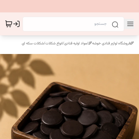
🌾فروشگاه لوازم قنادی خوشه🌾
/
مواد اولیه قنادی
/
انواع شکلات
/
شکلات سکه ای