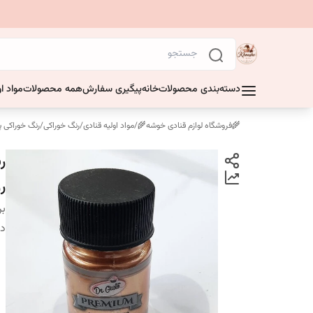
دسته‌بندی محصولات
خانه
پیگیری سفارش
همه محصولات
مواد او
🌾فروشگاه لوازم قنادی خوشه🌾
/
مواد اولیه قنادی
/
رنگ خوراکی
/
رنگ خوراکی پ
ر
بر
دس