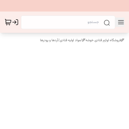
🌾فروشگاه لوازم قنادی خوشه🌾
/
مواد اولیه قنادی
/
آردها و پودرها