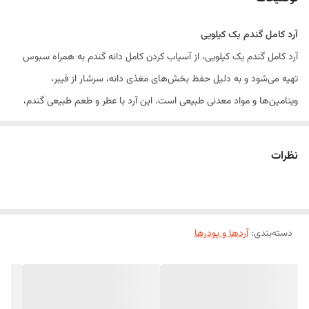
آرد کامل گندم یک کیلویی
آرد کامل گندم یک کیلویی، از آسیاب کردن کامل دانه گندم به همراه سبوس
تهیه می‌شود و به دلیل حفظ بخش‌های مغذی دانه، سرشار از فیبر،
ویتامین‌ها و مواد معدنی طبیعی است. این آرد با عطر و طعم طبیعی گندم،
انتخابی مناسب برای تهیه انواع نان‌های سنتی و سبوس‌دار، شیرینی‌های
خانگی، کیک، بیسکویت و سایر محصولات پختنی سالم محسوب می‌شود.
نظرات
آرد کامل گندم با ارزش غذایی بالا و بافت مناسب، گزینه‌ای ایده‌آل برای افرادی
است که به تغذیه سالم اهمیت می‌دهند و همچنین برای نانوایی‌ها، قنادی‌ها
و مصارف خانگی کاربرد فراوانی دارد.
دسته‌بندی
:
ویژگی‌های محصول
آردها و پودرها
تهیه شده از دانه کامل گندم
حاوی سبوس طبیعی
سرشار از فیبر و مواد مغذی