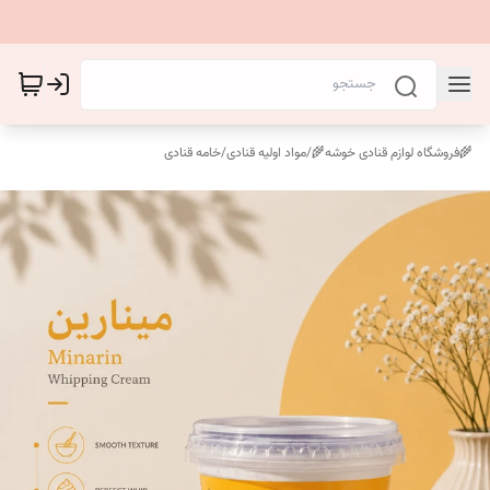
🌾فروشگاه لوازم قنادی خوشه🌾
/
مواد اولیه قنادی
/
خامه قنادی