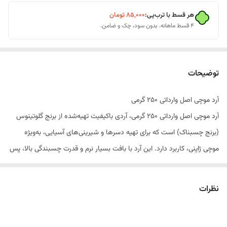
هر قسط با ترب‌پی:
۸۵٬۰۰۰
تومان
۴ قسط ماهانه. بدون سود، چک و ضامن.
توضیحات
آرد موچی اصل وارداتی 250 گرمی
آرد موچی اصل وارداتی 250 گرمی، آردی باکیفیت تهیه‌شده از برنج گلوتینوس
(برنج چسبناک) است که برای تهیه دسرها و شیرینی‌های آسیایی، به‌ویژه
موچی ژاپنی، کاربرد دارد. این آرد با بافت بسیار نرم و قدرت چسبندگی بالا، پس
از پخت بافتی لطیف، کشسان و منحصربه‌فرد ایجاد می‌کند و انتخابی ایده‌آل
برای تهیه انواع دسرهای مدرن و فانتزی است.
نظرات
آرد موچی علاوه بر تهیه موچی، در تهیه شیرینی‌ها، کیک‌ها، دسرهای خلاقانه و
برخی نان‌های آسیایی نیز مورد استفاده قرار می‌گیرد و به دلیل کیفیت بالا،