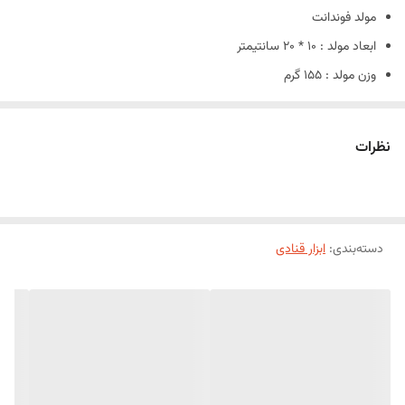
مولد فوندانت
ابعاد مولد : 10 * 20 سانتیمتر
وزن مولد : 155 گرم
جنس : سیلیکون درجه یک با گرید غذایی
قابلیت شست و شو : دارد
نظرات
دسته‌بندی
:
ابزار قنادی