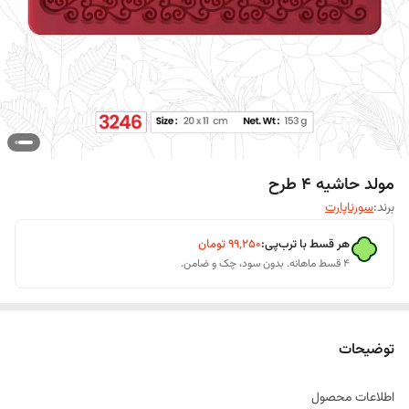
مولد حاشیه 4 طرح
برند:
سورناپارت
هر قسط با ترب‌پی:
۹۹٬۲۵۰
تومان
۴ قسط ماهانه. بدون سود، چک و ضامن.
توضیحات
اطلاعات محصول