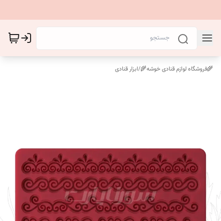
🌾فروشگاه لوازم قنادی خوشه🌾
/
ابزار قنادی