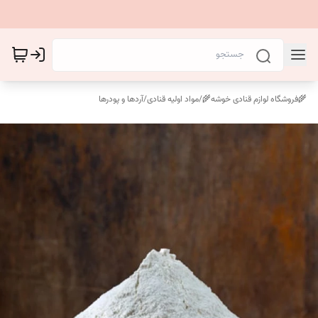
🌾فروشگاه لوازم قنادی خوشه🌾
/
مواد اولیه قنادی
/
آردها و پودرها