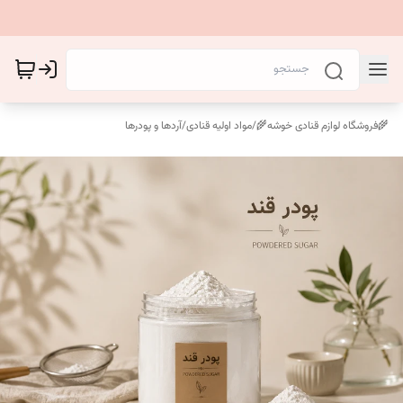
🌾فروشگاه لوازم قنادی خوشه🌾
/
مواد اولیه قنادی
/
آردها و پودرها