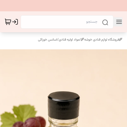
🌾فروشگاه لوازم قنادی خوشه🌾
/
مواد اولیه قنادی
/
اسانس خوراکی