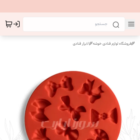
🌾فروشگاه لوازم قنادی خوشه🌾
/
ابزار قنادی