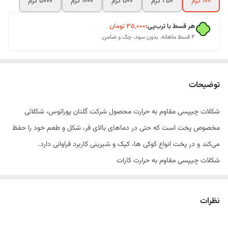
100 گرم
250 گرم
500 گرم
1000 گرم
5000 گرم
هر قسط با ترب‌پی:
۳۵٬۰۰۰
تومان
۴ قسط ماهانه. بدون سود، چک و ضامن.
توضیحات
شکلات چیپسی مقاوم به حرارت محصول شرکت گلنان پوراتوس، شکلاتی
مخصوص پخت است که حتی در دماهای بالای فر، شکل و طعم خود را حفظ
می‌کند و در پخت انواع کوکی ها، کیک و شیرینی کاربرد فراوانی دارد.
شکلات چیپسی مقاوم به حرارت کارات
شکلات چیپسی مقاوم به حرارت کارات، محصولی حرفه‌ای و باکیفیت است که
به‌طور ویژه برای استفاده در انواع کیک، کوکی، مافین، براونی و شیرینی‌های
نظرات
فرپز تولید شده است. این چیپس‌های شکلاتی در برابر حرارت فر مقاومت
بالایی دارند و هنگام پخت، شکل ظاهری خود را تا حد زیادی حفظ می‌کنند؛ در