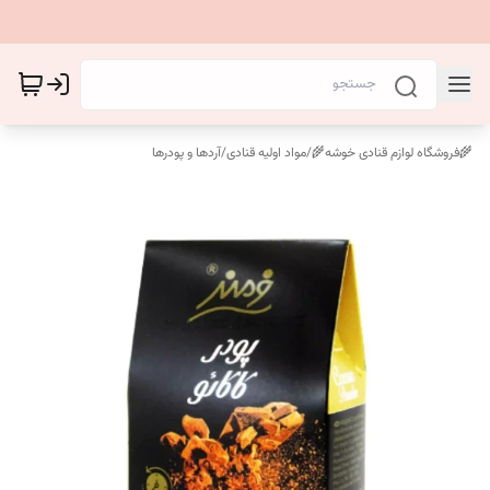
🌾فروشگاه لوازم قنادی خوشه🌾
/
مواد اولیه قنادی
/
آردها و پودرها