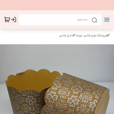
🌾فروشگاه لوازم قنادی خوشه🌾
/
ابزار قنادی