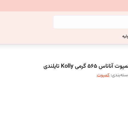
لیه
وت آناناس 565 گرمی Kolly تایلندی
ته‌بندی
:
کمپوت