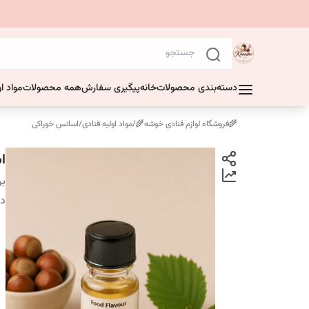
دسته‌بندی محصولات
خانه
پیگیری سفارش
همه محصولات
مواد او
🌾فروشگاه لوازم قنادی خوشه🌾
/
مواد اولیه قنادی
/
اسانس خوراکی
ا
بر
دس