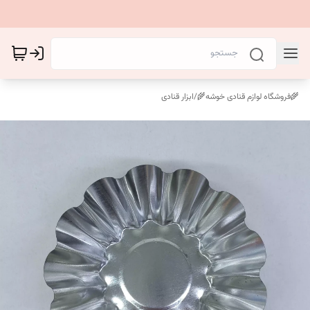
🌾فروشگاه لوازم قنادی خوشه🌾
/
ابزار قنادی