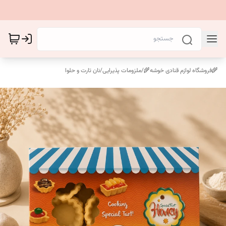
🌾فروشگاه لوازم قنادی خوشه🌾
/
ملزومات پذیرایی
/
نان تارت و حلوا