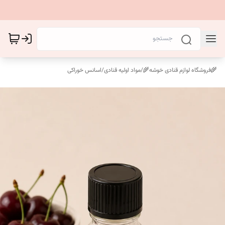
🌾فروشگاه لوازم قنادی خوشه🌾
/
مواد اولیه قنادی
/
اسانس خوراکی