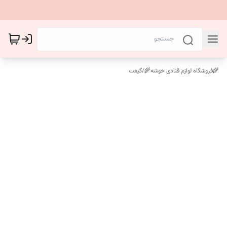
🌾فروشگاه لوازم قنادی خوشه🌾
/
گیفت