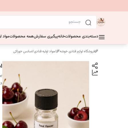
دسته‌بندی محصولات
خانه
پیگیری سفارش
همه محصولات
مواد او
🌾فروشگاه لوازم قنادی خوشه🌾
/
مواد اولیه قنادی
/
اسانس خوراکی
ا
بر
دس