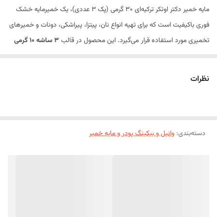
مایه خمیر دکتر اوتکر ترکیه‌ای 30 گرمی (پک 3 عددی)، یک خمیرمایه خشک
فوری باکیفیت است که برای تهیه انواع نان، پیتزا، پیراشکی، دونات و خمیرهای
تخمیری مورد استفاده قرار می‌گیرد. این محصول در قالب
3 ساشه 10 گرمی
عرضه شده و به دلیل عملکرد سریع، کیفیت بالا و استفاده آسان، یکی از
محبوب‌ترین انتخاب‌ها در میان قنادان و نانوایان حرفه‌ای و خانگی است. این
نظرات
خمیرمایه به‌صورت مستقیم با آرد مخلوط می‌شود و نیازی به فعال‌سازی
جداگانه در آب ندارد.
مایه خمیر دکتر اوتکر با ایجاد تخمیر یکنواخت، باعث افزایش حجم خمیر،
دسته‌بندی
:
وانیل و بیکینگ پودر و مایه خمیر
بهبود بافت، عطر و طعم نهایی نان و شیرینی شده و برای تهیه انواع خمیرهای
خانگی و حرفه‌ای انتخابی ایده‌آل است.
ویژگی‌های محصول
خمیرمایه خشک فوری با کیفیت بالا
شامل 3 ساشه 10 گرمی
بدون نیاز به فعال‌سازی در آب